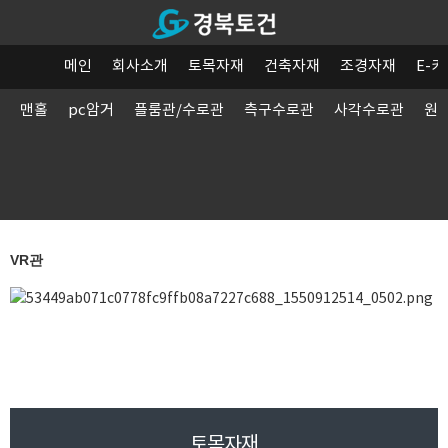
메인
회사소개
토목자재
건축자재
조경자재
E-
맨홀
pc암거
플룸관/수로관
측구수로관
사각수로관
원
VR관
토목자재