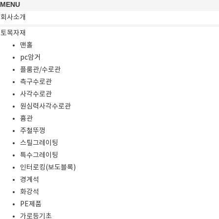
MENU
회사소개
토목자재
맨홀
pc암거
플룸관/수로관
측구수로관
사각수로관
원심력사각수로관
흄관
주철뚜껑
스틸그레이팅
특수그레이팅
인터로킹(보도블록)
경계석
화강석
PE제품
가로등기초