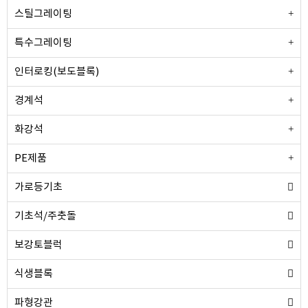
스틸그레이팅
특수그레이팅
인터로킹(보도블록)
경계석
화강석
PE제품
가로등기초
기초석/주춧돌
보강토블럭
식생블록
파형강관