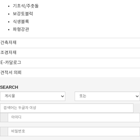
기초석/주춧돌
보강토블럭
식생블록
파형강관
건축자재
조경자재
E-카달로그
견적서 의뢰
SEARCH