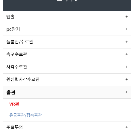
맨홀
pc암거
플룸관/수로관
측구수로관
사각수로관
원심력사각수로관
흄관
VR관
유공흄관/접속흄관
주철뚜껑