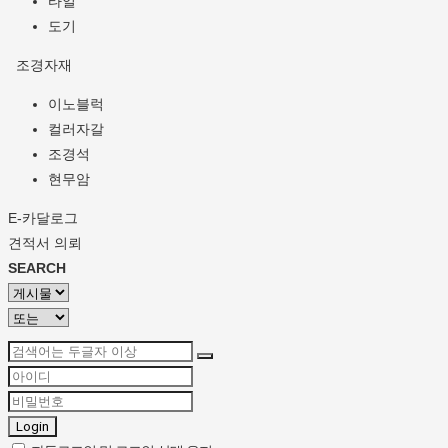
타일
도기
조경자재
이노블럭
컬러자갈
조경석
현무암
E-카달로그
견적서 의뢰
SEARCH
Login