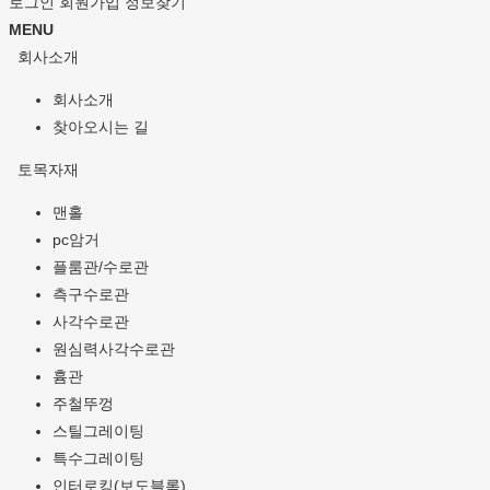
로그인
회원가입
정보찾기
MENU
회사소개
회사소개
찾아오시는 길
토목자재
맨홀
pc암거
플룸관/수로관
측구수로관
사각수로관
원심력사각수로관
흄관
주철뚜껑
스틸그레이팅
특수그레이팅
인터로킹(보도블록)