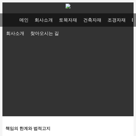
메인
회사소개
토목자재
건축자재
조경자재
E
회사소개
찾아오시는 길
책임의 한계와 법적고지