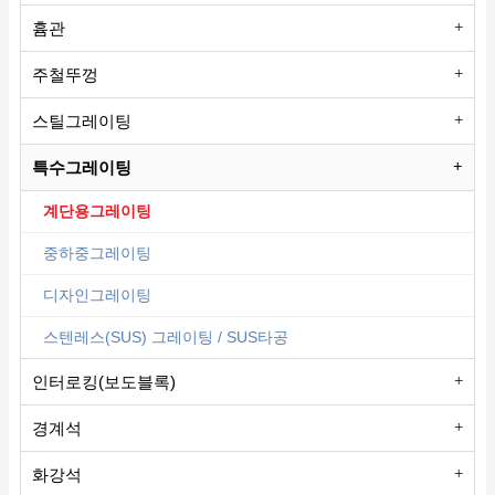
흄관
주철뚜껑
스틸그레이팅
특수그레이팅
계단용그레이팅
중하중그레이팅
디자인그레이팅
스텐레스(SUS) 그레이팅 / SUS타공
인터로킹(보도블록)
경계석
화강석