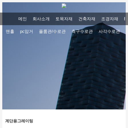
메인
회사소개
토목자재
건축자재
조경자재
E
맨홀
pc암거
플룸관/수로관
측구수로관
사각수로관
계단용그레이팅