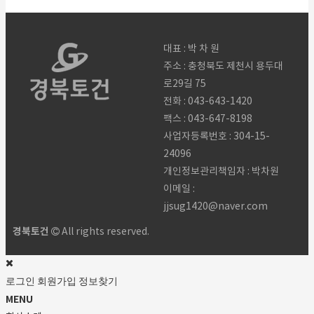
대표 : 박 차 원
주소 : 충청북도 제천시 용두대
로29길 75
전화 :
043-643-1420
팩스 :
043-647-8198
사업자등록번호 :
304-15-
24096
개인정보관리책임자 : 박차원
이메일 :
jjsug1420@naver.com
경북토건
All rights reserved.
로그인
회원가입
정보찾기
MENU