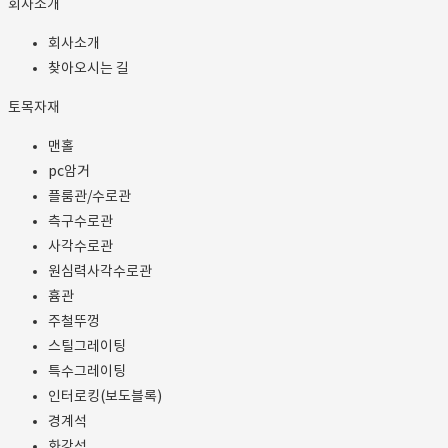
회사소개
회사소개
찾아오시는 길
토목자재
맨홀
pc암거
플룸관/수로관
측구수로관
사각수로관
원심력사각수로관
흄관
주철뚜껑
스틸그레이팅
특수그레이팅
인터로킹(보도블록)
경계석
화강석