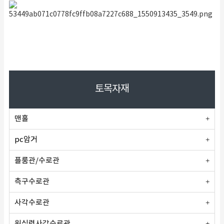
토목자재
맨홀
pc암거
플룸관/수로관
측구수로관
사각수로관
원심력사각수로관