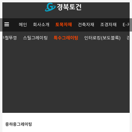
토목자재
메인
회사소개
건축자재
조경자재
E-
특수그레이팅
주철뚜껑
스틸그레이팅
인터로킹(보도블록)
경
중하중그레이팅