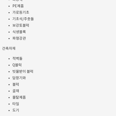
PE제품
가로등기초
기초석/주춧돌
보강토블럭
식생블록
파형강관
건축자재
적벽돌
Q블럭
빗물받이 블럭
담장기와
블럭
골재
몰탈제품
타일
도기