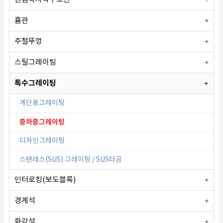
흄관
주철뚜껑
스틸그레이팅
특수그레이팅
계단용그레이팅
중하중그레이팅
디자인그레이팅
스텐레스(SUS) 그레이팅 / SUS타공
인터로킹(보도블록)
경계석
화강석